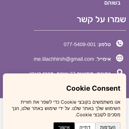
בשוהם
שמרו על קשר
טלפון: 077-5409-001
אימייל: me.lilachhirsh@gmail.com
כתובת: מודיעים 37 שוהם, מרכז הארץ
לילך הירש אופיר – משרד עורכי דין לענייני משפחה, גירושין
ומעמד אישי
כל הזכויות שמורות לעו”ד לילך הירש אופיר © אין באמור באתר