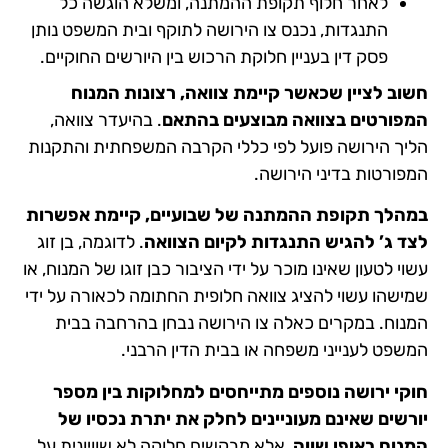
לאחר חלוף תקופת ההמתנה, ומשלא הוגשה כל
התנגדות, נכנס צו הירושה לתוקף ובית המשפט נותן
פסק דין בעניין חלוקת הרכוש בין היורשים החוקיים.
חשוב לציין שכאשר קיימת צוואה, רצונות המנוח
המפורטים בצוואה מבוצעים בהתאם
. בהיעדר צוואה,
הליך הירושה פועל לפי כללי הקרבה המשפחתית והתקנות
המפורטות בדיני הירושה.
במהלך תקופת ההמתנה של שבועיים, קיימת אפשרות
לצד ג’ להגיש התנגדות לקיום הצוואה
. לדוגמה, בן זוג
עשוי לטעון שאינו מוכר על ידי הציבור כבן זוגו של המנוח, או
שמישהו עשוי להציג צוואה חלופית החתומה לכאורה על ידי
המנוח. במקרים כאלה צו הירושה נבחן בהרחבה בבית
המשפט לענייני משפחה או בבית הדין הרבני.
חוקי ירושה נוספים מתייחסים למחלוקות בין מספר
יורשים שאינם מעוניינים לחלק את יתרת נכסיו של
המנוח באופן שווה
, אלא מבקשים חלוקה לא שוויונית על