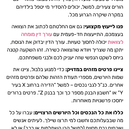
הורים צעירים, למשל, יכולים להסדיר מי יטפל בילדיהם
במקרה שיקרה הגרוע מכל.
פנו לייעוץ מקצועי:
גם אם החלטתם לכתוב את הצוואה
בעצמכם, התייעצות חד-פעמית עם
עורך דין מומחה
לצוואות
יכולה לחסוך טעויות. עורך הדין יבדוק את הנוסח,
יתקן מה שצריך ויוודא שהצוואה כשירה. זהו השקעה קטנה
ביחס לשקט הנפשי שזה יעניק לכם ולבני משפחתכם.
ציינו פרטים מזהים במדויק:
כדי למנוע בלבול, ציינו את
שמות היורשים, מספרי תעודת הזהות שלהם ופרטים מזהים
אחרים. כנ”ל לגבי נכסים – למשל “הדירה ברחוב X בעיר
Y” או “חשבון הבנק מספר כך וכך בבנק Z”. פרטים ברורים
יחסכו פרשנויות מאוחרות.
כללו את כל הנכסים וכל היורשים הרצויים:
עברו על כל
מה שבבעלותכם וחשבו למי תרצו שיילך. לעיתים אנשים
שוכחים נכס מסוים (למשל קרן השתלמות או רכב) או לא