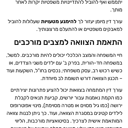
יתממש ואף להוביל להתדיינויות משפטיות יקרות לאחר
מותך.
עורך דין מיומן יעזור לך
להימנע מטעויות
שעלולות להוביל
למאבקים משפטיים או להתעלם מרצונותיך​.
התאמת הצוואה למצבים מורכבים
חיי המשפחה והמצב הכלכלי יכולים להיות מורכבים. למשל,
במשפחה חד-הורית, בפרק ב’ עם ילדים משני הצדדים, או
כשיש רכוש רב, עסק משפחתי, נכסים בחו”ל, השקעות ועוד
– תכנון הצוואה דורש תשומת לב מיוחדת.
עורך דין המתמחה בצוואות יכול להציע פתרונות יצירתיים
כמו הקמת נאמנות עבור יורשים, קביעת תנאים לקבלת
ירושה (כמו גיל מסוים או מטרה מסוימת), מינוי אפוטרופוס
לילדים קטינים במסגרת הצוואה, ועוד. כך ניתן לבנות צוואה
המותאמת אישית לצרכיך. בסיטואציות מורכבות, הליווי