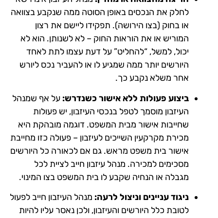
לחלק את הנכסים באופן הסוטה ממה שנקבע בצוואה
או בחוק (בצו הירושה). תפקידו ליישם את רצון
המוריש או את הוראות החוק – לא לשנותן. הוא לא
יכול, למשל, “להחליט” על דעת עצמו לתת לאחד
היורשים יותר ממה שמגיע לו או להעביר נכס ליורש
אחר משלא נקבע כך.
ביצוע פעולות ללא אישור כשנדרש:
על אף שמנהל
העיזבון מוסמך לטפל בנכסי העיזבון, יש פעולות
שחייבות אישור מבית המשפט. דוגמה מובהקת היא
מכירת מקרקעין השייכים לעיזבון – פעולה כזו מחייבת
אישור בית משפט מראש. גם אם לכאורה כל היורשים
מסכימים למכירה. מנהל עיזבון חייב לציית לכל
מגבלה או הנחיה שקבע לו בית המשפט בצו המינוי.
ניגוד עניינים וניצול לרעה:
מנהל העיזבון חייב לפעול
לטובת כלל היורשים והעיזבון, ולכן נאסר עליו להיות