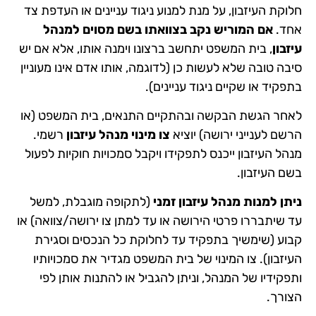
חלוקת העיזבון, על מנת למנוע ניגוד עניינים או העדפת צד
אחד​.
אם המוריש נקב בצוואתו בשם מסוים למנהל
עיזבון
, בית המשפט יתחשב ברצונו וימנה אותו, אלא אם יש
סיבה טובה שלא לעשות כן (לדוגמה, אותו אדם אינו מעוניין
בתפקיד או שקיים ניגוד עניינים).
לאחר הגשת הבקשה ובהתקיים התנאים, בית המשפט (או
הרשם לענייני ירושה) יוציא
צו מינוי מנהל עיזבון
רשמי.
מנהל העיזבון ייכנס לתפקידו ויקבל סמכויות חוקיות לפעול
בשם העיזבון.
ניתן למנות מנהל עיזבון זמני
(לתקופה מוגבלת, למשל
עד שיתבררו פרטי הירושה או עד למתן צו ירושה/צוואה) או
קבוע (שימשיך בתפקיד עד לחלוקת כל הנכסים וסגירת
העיזבון). צו המינוי של בית המשפט מגדיר את סמכויותיו
ותפקידיו של המנהל, וניתן להגביל או להתנות אותן לפי
הצורך.