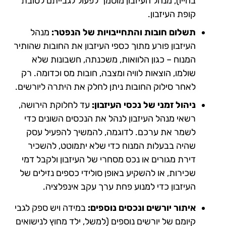
בחייו), מנהל העיזבון מוסמך לפעול לגבייתם לטובת
קופת העיזבון.
תשלום חובות והתחייבויות של הנפטר:
מנהל
העיזבון פורע מתוך כספי העיזבון את החובות שהותיר
המנוח – כגון הלוואות, משכנתה, חשבונות שלא
שולמו, הוצאות לוויה ומצבה, חובות מס וכדומה. רק
לאחר סילוק החובות ניתן לחלק את היתרה ליורשים.
ניהול זמני של נכסי העיזבון:
עד לחלוקת הירושה,
רשאי מנהל העיזבון לנהל את הנכסים השונים כדי
לשמר את ערכם. לדוגמה, להמשיך להפעיל עסק
שהיה בבעלות המנוח כדי שלא יתמוטט, להשכיר
דירת מגורים או נכס מסחרי של העיזבון ולקבל דמי
שכירות, או להשקיע באופן סולידי כספים נזילים של
העיזבון כדי למנוע פחת ערך עקב אינפלציה.
איתור יורשים ונכסים נוספים:
במידה ויש ספק לגבי
קיומם של יורשים נוספים (למשל, ילד מחוץ לנישואים