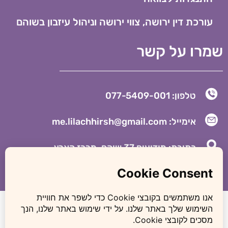
עורכת דין ירושה, צווי ירושה וניהול עיזבון בשוהם
שמרו על קשר
טלפון: 077-5409-001
אימייל: me.lilachhirsh@gmail.com
כתובת: מודיעים 37 שוהם, מרכז הארץ
לילך הירש אופיר – משרד עורכי דין לענייני משפחה, גירושין
ומעמד אישי