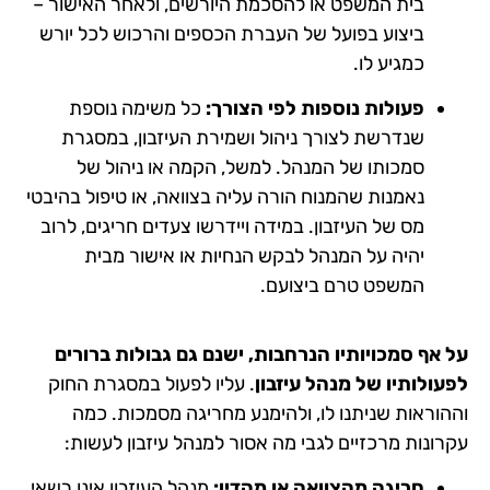
בית המשפט או להסכמת היורשים, ולאחר האישור –
ביצוע בפועל של העברת הכספים והרכוש לכל יורש
כמגיע לו.
פעולות נוספות לפי הצורך:
כל משימה נוספת
שנדרשת לצורך ניהול ושמירת העיזבון, במסגרת
סמכותו של המנהל. למשל, הקמה או ניהול של
נאמנות שהמנוח הורה עליה בצוואה, או טיפול בהיבטי
מס של העיזבון. במידה ויידרשו צעדים חריגים, לרוב
יהיה על המנהל לבקש הנחיות או אישור מבית
המשפט טרם ביצועם​.
על אף סמכויותיו הנרחבות, ישנם גם גבולות ברורים
לפעולותיו של מנהל עיזבון
. עליו לפעול במסגרת החוק
וההוראות שניתנו לו, ולהימנע מחריגה מסמכות. כמה
עקרונות מרכזיים לגבי מה אסור למנהל עיזבון לעשות:
חריגה מהצוואה או מהדין:
מנהל העיזבון אינו רשאי