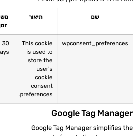
שם
תיאור
משך
זמן
30
This cookie
wpconsent_preference
days
is used to
store the
user's
cookie
consent
preferences.
Google Tag Manag
Google Tag Manager simplifies t