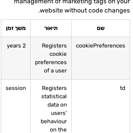
management of marketing tags on yo
website without code change
שם
תיאור
משך זמן
2 years
Registers
cookiePreference
cookie
preferences
of a user
session
Registers
t
statistical
data on
users'
behaviour
on the