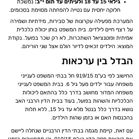
גילאי 15 עד 18 ולעיתים עד תום י”ב:
נמשכת
חלוקה יחסית עם נטייה להפחתה מסוימת בסכומים.
המערכת מפעילה עקרונות של סבירות, מידתיות ושמירה
על רצף חיים לילדים. בית המשפט בוחן יכולת כלכלית
אמיתית ופוטנציאל השתכרות, לא רק שכר בפועל. נקודת
המוצא: הילדים זכאים לדיור הולם אצל שני הוריהם.
הבדל בין ערכאות
החישוב לפי בע”מ 919/15 חל בבתי המשפט לענייני
משפחה עבור ילדים מעל גיל 6. בבית המשפט לענייני
משפחה המדור מחושב בדרך כלל בהתאם ליכולות
הכלכליות והשהות בפועל, בעוד בבית הדין הרבני האב
נושא בדרך כלל בנטל מלא עד גיל 15, ללא תלות
בהכנסות האם או בזמן שהות הילדים.
עם זאת, קיימת מגמה בבתי הדין הרבניים שנחלה ליישם
את הוראות פסק הדין בע”מ 919/15, וכן מתחשבים בזמני